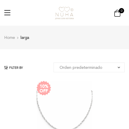
0
Home
larga
FILTER BY
10%
OFF