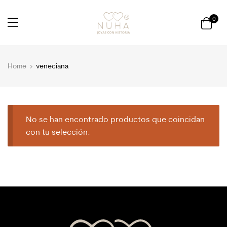
0
Home
veneciana
No se han encontrado productos que coincidan
con tu selección.