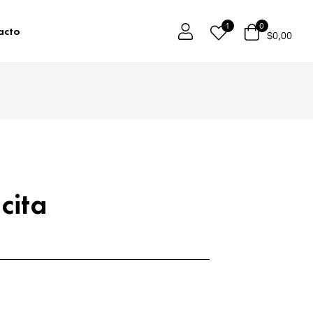
1
0
acto
$
0,00
cita