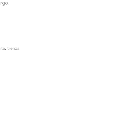
argo.
ita
,
trenza