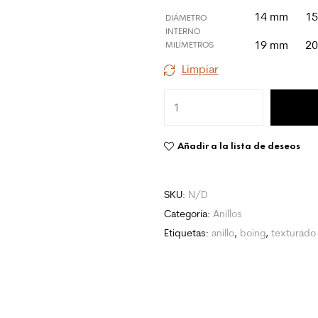
14 mm
1
DIÁMETRO
INTERNO
19 mm
2
MILÍMETROS
Limpiar
Añadir a la lista de deseos
SKU:
N/D
Categoría:
Anillos
Etiquetas:
anillo
,
boing
,
texturado