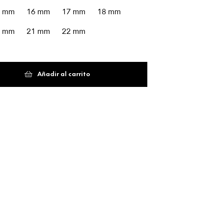
5 mm
16 mm
17 mm
18 mm
0 mm
21 mm
22 mm
Añadir al carrito