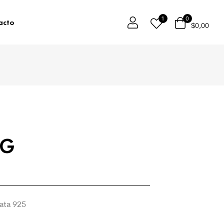
1
0
acto
$
0,00
NG
lata 925