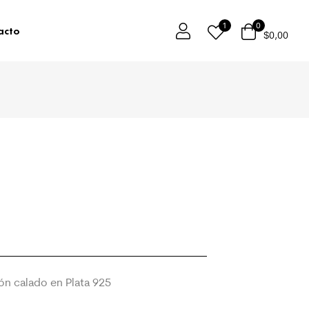
1
0
acto
$
0,00
n calado en Plata 925