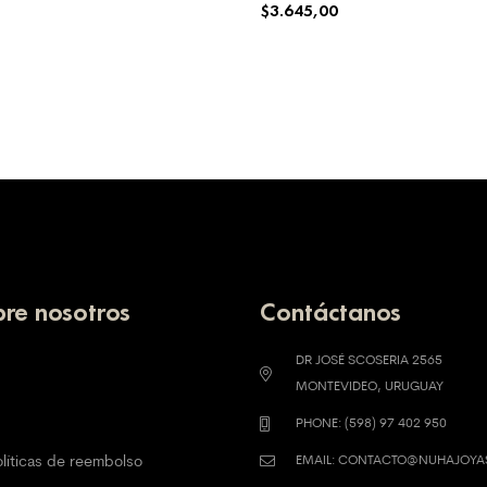
$
3.645,00
 OPCIONES
SELECCIONAR OPCIONES
re nosotros
Contáctanos
DR JOSÉ SCOSERIA 2565
MONTEVIDEO, URUGUAY
PHONE: (598) 97 402 950
olíticas de reembolso
EMAIL: CONTACTO@NUHAJOY