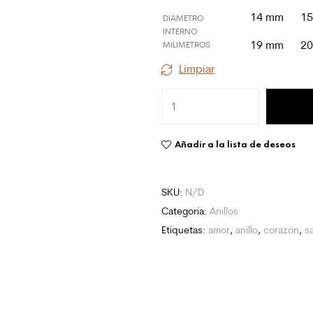
14 mm
1
DIÁMETRO
INTERNO
19 mm
2
MILIMETROS
Limpiar
Añadir a la lista de deseos
SKU:
N/D
Categoría:
Anillos
Etiquetas:
amor
,
anillo
,
corazón
,
s