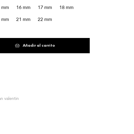
5 mm
16 mm
17 mm
18 mm
0 mm
21 mm
22 mm
Añadir al carrito
an valentin