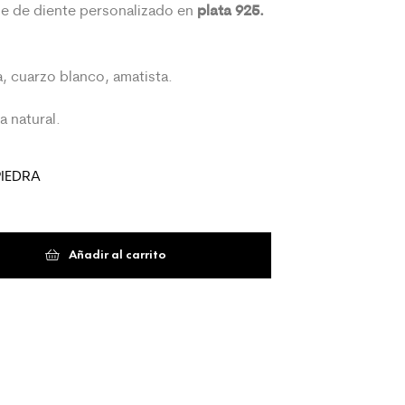
plata 925.
ue de diente personalizado en
a, cuarzo blanco, amatista.
a natural.
PIEDRA
Añadir al carrito