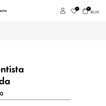
1
0
acto
$
0,00
ntista
ada
00