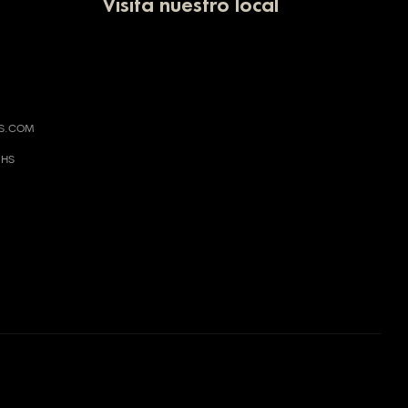
Visita nuestro local
AS.COM
 HS