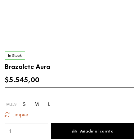
In Stock
Brazalete Aura
$
5.545,00
S
M
L
TALLES
Limpiar
Añadir al carrito