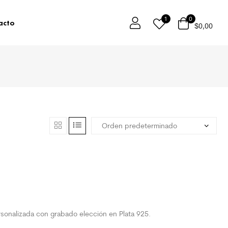
1
0
acto
$
0,00
sonalizada con grabado elección en Plata 925.