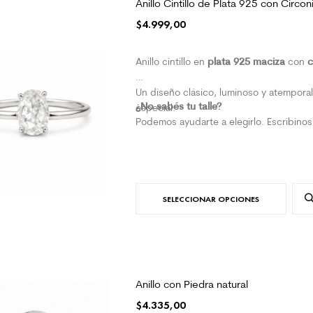
Anillo Cintillo de Plata 925 con Circ
$
4.999,00
plata 925 maciza
c
Anillo cintillo en
con
Un diseño clásico, luminoso y atemporal 
¿No sabés tu talle?
especial.
Podemos ayudarte a elegirlo. Escribino
SELECCIONAR OPCIONES
Anillo con Piedra natural
$
4.335,00